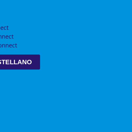
nect
nnect
Connect
STELLANO